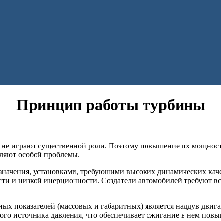
Принцип работы турбины
ы не играют существенной роли. Поэтому повышение их мощнос
ляют особой проблемы.
значения, установками, требующими высоких динамических качес
ости и низкой инерционности. Создатели автомобилей требуют 
х показателей (массовых и габаритных) является наддув двигат
го источника давления, что обеспечивает сжигание в нем повы