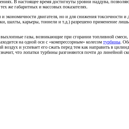
ниях. В настоящее время достигнуты уровни наддува, позволяющи
тех же габаритных и массовых показателях.
и экономичности двигателя, но и для снижения токсичности и д
ки, шахты, карьеры, тоннели и т.д.) разрешено применение лишь
 выхлопные газы, возникающие при сгорании топливной смеси, 
 находится на одной оси с «компрессорным» колесом
турбины
. Об
 воздух и успевает его сжать перед тем как направить в цилин
о значит, что лопатки турбины разгоняются почти до линейной ско