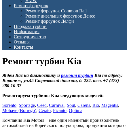
BMW
Ремонт форсунок
Ремонт форсунок Common Rail
Ремонт дизельных форсунок Денсо
Ремонт форсунок Делфи
Продажа турбин
Информация
Сотрудничество
Отзывы
Контакты
Ремонт турбин Kia
Ждем Вас на диагностику и
ремонт турбин
Kia по адресу:
Воронеж, ул.45 Стрелковой дивизии, д. 224. тел. +7 (473)
280-10-37
Ремонтируем турбины Киа следующих моделей:
Sorento
,
Sportage
,
Ceed
,
Carnival
,
Soul
,
Carens
,
Rio
,
Magentis
,
Mohave (Borrego)
,
Cerato
,
Picanto
,
Optima
Компания Kia Motors – еще один именитый производитель
автомобилей из Корейского полуострова, продукция которого