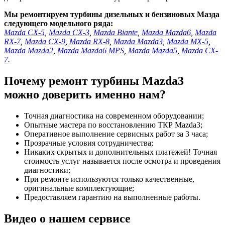
Мы ремонтируем турбины дизельных и бензиновых Мазда
следующего модельного ряда:
Mazda CX-5
,
Mazda CX-3
,
Mazda Biante
,
Mazda Mazda6
,
Mazda
RX-7
,
Mazda CX-9
,
Mazda RX-8
,
Mazda Mazda3
,
Mazda MX-5
,
Mazda Mazda2
,
Mazda Mazda6 MPS
,
Mazda Mazda5
,
Mazda CX-
7
.
Почему ремонт турбины Mazda3
можно доверить именно нам?
Точная диагностика на современном оборудовании;
Опытные мастера по восстановлению ТКР Mazda3;
Оперативное выполнение сервисных работ за 3 часа;
Прозрачные условия сотрудничества;
Никаких скрытых и дополнительных платежей! Точная
стоимость услуг называется после осмотра и проведения
диагностики;
При ремонте используются только качественные,
оригинальные комплектующие;
Предоставляем гарантию на выполненные работы.
Видео о нашем сервисе