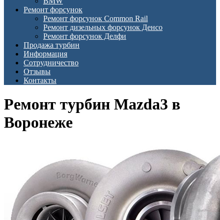
BMW
Ремонт форсунок
Ремонт форсунок Common Rail
Ремонт дизельных форсунок Денсо
Ремонт форсунок Делфи
Продажа турбин
Информация
Сотрудничество
Отзывы
Контакты
Ремонт турбин Mazda3 в
Воронеже