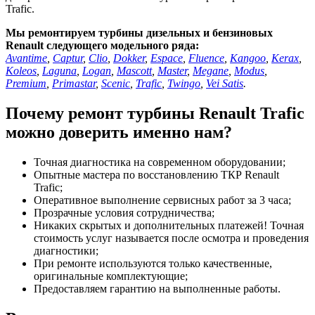
Trafic.
Мы ремонтируем турбины дизельных и бензиновых
Renault следующего модельного ряда:
Avantime
,
Captur
,
Clio
,
Dokker
,
Espace
,
Fluence
,
Kangoo
,
Kerax
,
Koleos
,
Laguna
,
Logan
,
Mascott
,
Master
,
Megane
,
Modus
,
Premium
,
Primastar
,
Scenic
,
Trafic
,
Twingo
,
Vei Satis
.
Почему ремонт турбины Renault Trafic
можно доверить именно нам?
Точная диагностика на современном оборудовании;
Опытные мастера по восстановлению ТКР Renault
Trafic;
Оперативное выполнение сервисных работ за 3 часа;
Прозрачные условия сотрудничества;
Никаких скрытых и дополнительных платежей! Точная
стоимость услуг называется после осмотра и проведения
диагностики;
При ремонте используются только качественные,
оригинальные комплектующие;
Предоставляем гарантию на выполненные работы.