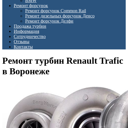
BMW
Ремонт форсунок
Ремонт форсунок Common Rail
Ремонт дизельных форсунок Денсо
Ремонт форсунок Делфи
Продажа турбин
Информация
Сотрудничество
Отзывы
Контакты
Ремонт турбин Renault Trafic
в Воронеже