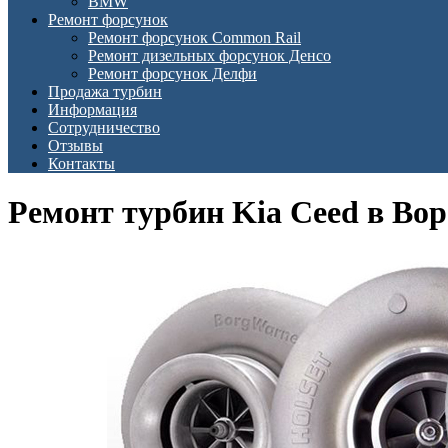
BMW
Ремонт форсунок
Ремонт форсунок Common Rail
Ремонт дизельных форсунок Денсо
Ремонт форсунок Делфи
Продажа турбин
Информация
Сотрудничество
Отзывы
Контакты
Ремонт турбин Kia Ceed в Во