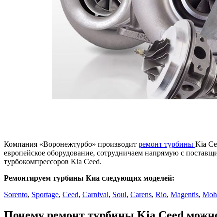
Компания «Воронежтурбо» производит
ремонт турбины
Kia Ce
европейское оборудование, сотрудничаем напрямую с поставщ
турбокомпрессоров Kia Ceed.
Ремонтируем турбины Киа следующих моделей:
Sorento
,
Sportage
,
Ceed
,
Carnival
,
Soul
,
Carens
,
Rio
,
Magentis
,
Moha
Почему ремонт турбины Kia Ceed можн