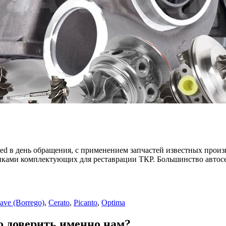
ed в день обращения, с применением запчастей известных произв
иками комплектующих для реставрации ТКР. Большинство автосе
ve (Borrego)
,
Cerato
,
Picanto
,
Optima
о доверить именно нам?