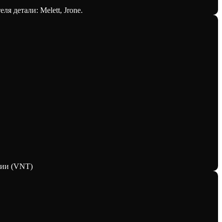
я детали: Melett, Jrone.
рии (VNT)