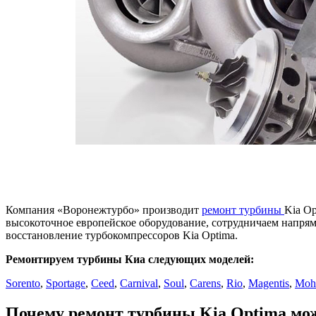
Компания «Воронежтурбо» производит
ремонт турбины
Kia Op
высокоточное европейское оборудование, сотрудничаем напря
восстановление турбокомпрессоров Kia Optima.
Ремонтируем турбины Киа следующих моделей:
Sorento
,
Sportage
,
Ceed
,
Carnival
,
Soul
,
Carens
,
Rio
,
Magentis
,
Moha
Почему ремонт турбины Kia Optima мо