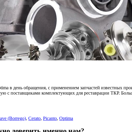
tima в день обращения, с применением запчастей известных прои
мую с поставщиками комплектующих для реставрации ТКР. Боль
ve (Borrego)
,
Cerato
,
Picanto
,
Optima
жно доверить именно нам?