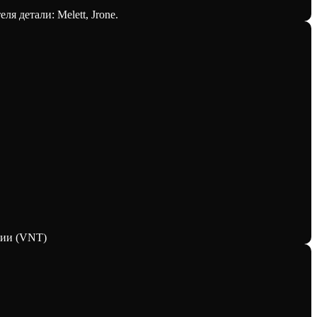
я детали: Melett, Jrone.
рии (VNT)