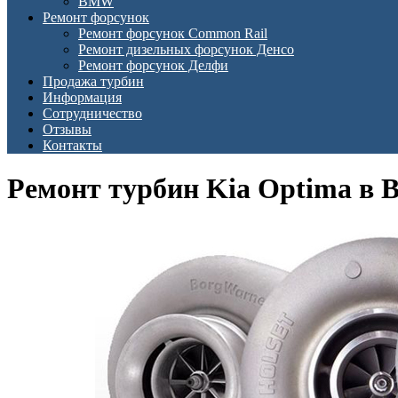
BMW
Ремонт форсунок
Ремонт форсунок Common Rail
Ремонт дизельных форсунок Денсо
Ремонт форсунок Делфи
Продажа турбин
Информация
Сотрудничество
Отзывы
Контакты
Ремонт турбин Kia Optima в 