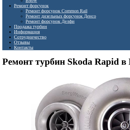
BMW
Ремонт форсунок
Ремонт форсунок Common Rail
Ремонт дизельных форсунок Денсо
Ремонт форсунок Делфи
Продажа турбин
Информация
Сотрудничество
Отзывы
Контакты
Ремонт турбин Skoda Rapid в