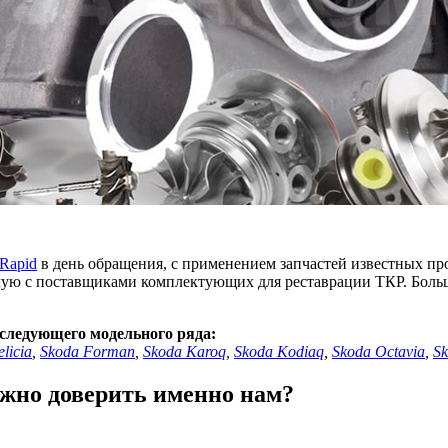
Rapid
в день обращения, с применением запчастей известных про
мую с поставщиками комплектующих для реставрации ТКР. Боль
следующего модельного ряда:
licia
,
Skoda Forman
,
Skoda Karoq
,
Skoda Kodiaq
,
Skoda Octavia
,
Sk
ожно доверить именно нам?