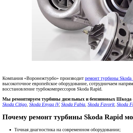
Компания «Воронежтурбо» производит
ремонт турбины Skoda 
высокоточное европейское оборудование, сотрудничаем напря
восстановление турбокомпрессоров Skoda Rapid.
Мы ремонтируем турбины дизельных и бензиновых Шкода 
Skoda Citigo
,
Skoda Enyaq iV
,
Skoda Fabia
,
Skoda Favorit
,
Skoda Fe
Почему ремонт турбины Skoda Rapid м
Точная диагностика на современном оборудовании;