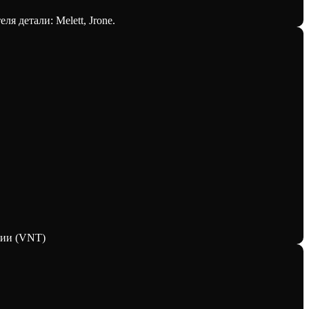
я детали: Melett, Jrone.
рии (VNT)