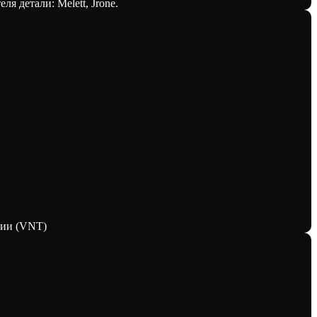
я детали: Melett, Jrone.
рии (VNT)