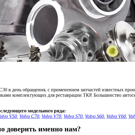
С30 в день обращения, с применением запчастей известных произ
иками комплектующих для реставрации ТКР. Большинство автосе
следующего модельного ряда:
olvo V50
,
Volvo C70
,
Volvo V70
,
Volvo S70
,
Volvo S60
,
Volvo V60
,
Vol
о доверить именно нам?