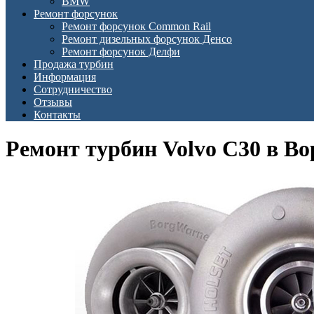
BMW
Ремонт форсунок
Ремонт форсунок Common Rail
Ремонт дизельных форсунок Денсо
Ремонт форсунок Делфи
Продажа турбин
Информация
Сотрудничество
Отзывы
Контакты
Ремонт турбин Volvo С30 в В