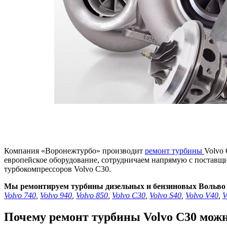
Компания «Воронежтурбо» производит
ремонт турбины
Volvo 
европейское оборудование, сотрудничаем напрямую с поставщ
турбокомпрессоров Volvo С30.
Мы ремонтируем турбины дизельных и бензиновых Вольво 
Volvo 740
,
Volvo 940
,
Volvo 850
,
Volvo С30
,
Volvo S40
,
Volvo V40
,
V
Почему ремонт турбины Volvo С30 можн