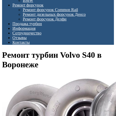
BMW
Ремонт форсунок
Ремонт форсунок Common Rail
Ремонт дизельных форсунок Денсо
Ремонт форсунок Делфи
Продажа турбин
Информация
Сотрудничество
Отзывы
Контакты
Ремонт турбин Volvo S40 в
Воронеже