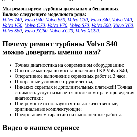
Мы ремонтируем турбины дизельных и бензиновых
Вольво следующего модельного ряда:
Volvo 740
,
Volvo 940
,
Volvo 850
,
Volvo С30
,
Volvo S40
,
Volvo V40
,
Volvo V50
,
Volvo C70
,
Volvo V70
,
Volvo S70
,
Volvo S60
,
Volvo V60
,
Volvo S80
,
Volvo XC60
,
Volvo XC70
,
Volvo XC90
.
Почему ремонт турбины Volvo S40
можно доверить именно нам?
Точная диагностика на современном оборудовании;
Опытные мастера по восстановлению ТКР Volvo S40;
Оперативное выполнение сервисных работ за 3 часа;
Прозрачные условия сотрудничества;
Никаких скрытых и дополнительных платежей! Точная
стоимость услуг называется после осмотра и проведения
диагностики;
При ремонте используются только качественные,
оригинальные комплектующие;
Предоставляем гарантию на выполненные работы.
Видео о нашем сервисе