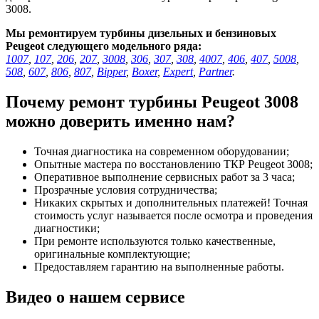
3008.
Мы ремонтируем турбины дизельных и бензиновых
Peugeot следующего модельного ряда:
1007
,
107
,
206
,
207
,
3008
,
306
,
307
,
308
,
4007
,
406
,
407
,
5008
,
508
,
607
,
806
,
807
,
Bipper
,
Boxer
,
Expert
,
Partner
.
Почему ремонт турбины Peugeot 3008
можно доверить именно нам?
Точная диагностика на современном оборудовании;
Опытные мастера по восстановлению ТКР Peugeot 3008;
Оперативное выполнение сервисных работ за 3 часа;
Прозрачные условия сотрудничества;
Никаких скрытых и дополнительных платежей! Точная
стоимость услуг называется после осмотра и проведения
диагностики;
При ремонте используются только качественные,
оригинальные комплектующие;
Предоставляем гарантию на выполненные работы.
Видео о нашем сервисе