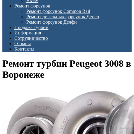
BMW
Ремонт форсунок
Ремонт форсунок Common Rail
Ремонт дизельных форсунок Денсо
Ремонт форсунок Делфи
Продажа турбин
Информация
Сотрудничество
Отзывы
Контакты
Ремонт турбин Peugeot 3008 в
Воронеже