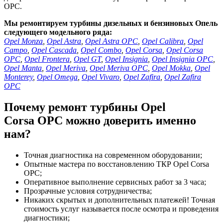
OPC.
Мы ремонтируем турбины дизельных и бензиновых Опель
следующего модельного ряда:
Opel Monza
,
Opel Astra
,
Opel Astra OPC
,
Opel Calibra
,
Opel
Campo
,
Opel Cascada
,
Opel Combo
,
Opel Corsa
,
Opel Corsa
OPC
,
Opel Frontera
,
Opel GT
,
Opel Insignia
,
Opel Insignia OPC
,
Opel Manta
,
Opel Meriva
,
Opel Meriva OPC
,
Opel Mokka
,
Opel
Monterey
,
Opel Omega
,
Opel Vivaro
,
Opel Zafira
,
Opel Zafira
OPC
Почему ремонт турбины Opel
Corsa OPC можно доверить именно
нам?
Точная диагностика на современном оборудовании;
Опытные мастера по восстановлению ТКР Opel Corsa
OPC;
Оперативное выполнение сервисных работ за 3 часа;
Прозрачные условия сотрудничества;
Никаких скрытых и дополнительных платежей! Точная
стоимость услуг называется после осмотра и проведения
диагностики;