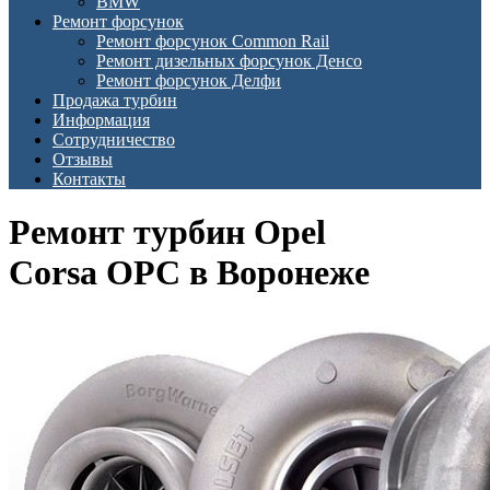
BMW
Ремонт форсунок
Ремонт форсунок Common Rail
Ремонт дизельных форсунок Денсо
Ремонт форсунок Делфи
Продажа турбин
Информация
Сотрудничество
Отзывы
Контакты
Ремонт турбин Opel
Corsa OPC в Воронеже