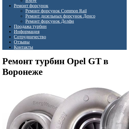
BMW
Ремонт форсунок
Ремонт форсунок Common Rail
Ремонт дизельных форсунок Денсо
Ремонт форсунок Делфи
Продажа турбин
Информация
Сотрудничество
Отзывы
Контакты
Ремонт турбин Opel GT в
Воронеже