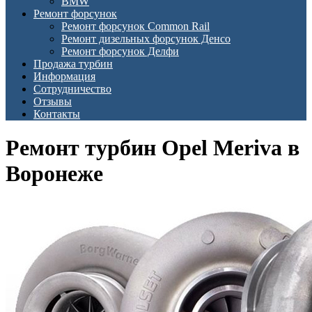
BMW
Ремонт форсунок
Ремонт форсунок Common Rail
Ремонт дизельных форсунок Денсо
Ремонт форсунок Делфи
Продажа турбин
Информация
Сотрудничество
Отзывы
Контакты
Ремонт турбин Opel Meriva в
Воронеже